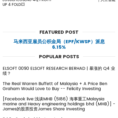
UP 4 FOLD💥
FEATURED POST
马来西亚雇员公积金局（EPF/KWSP）派息
6.15%
POPULAR POSTS
ELSOFT 0090 ELSOFT RESEARCH BERHAD | 暴涨的 Q4 业
绩？
The Real Warren Buffett of Malaysia + A Price Ben
Graham Would Love to Buy -- Felicity Investing
[Facebook live:浅谈MHB (5186) 海事重工Malaysia
marine and Heavy engineering holdings bhd (MHB)] -
James的股票投资James Share Investing