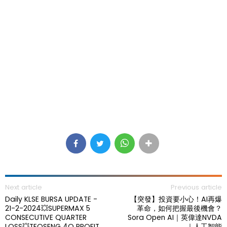
Next article
Previous article
Daily KLSE BURSA UPDATE -
【突發】投資要小心！AI再爆
21-2-2024💥SUPERMAX 5
革命，如何把握最後機會？
CONSECUTIVE QUARTER
Sora Open AI｜英偉達NVDA
LOSS💥TEOSENG 4Q PROFIT
｜人工智能