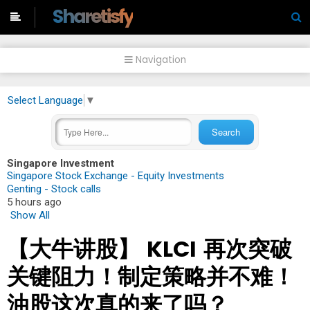
-->
Sharetisfy
Navigation
Select Language
▼
Singapore Investment
Singapore Stock Exchange - Equity Investments
Genting - Stock calls
5 hours ago
Show All
【大牛讲股】 KLCI 再次突破
关键阻力！制定策略并不难！
油股这次真的来了吗？