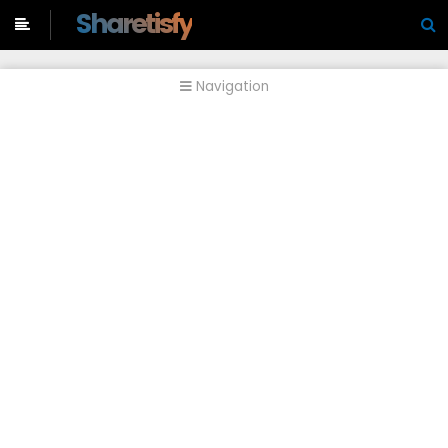
-->
Sharetisfy
Navigation