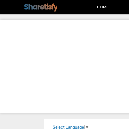
-->
Sharetisfy
HOME
Select Language
▼