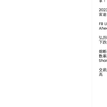
拿！
20
富途
FB 
Ahea
弘历
下跌
熔断
数暴
Shar
交易
高