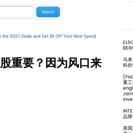
op the SG61 Deals and Get $6 Off Your Next Spend
ELS
BER
股重要？因为风口来
马来
科的
[Fa
重工M
engi
Jam
Inve
IN
品牌 
美国