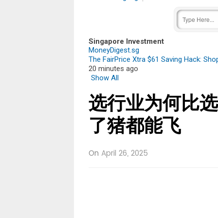
Singapore Investment
MoneyDigest.sg
The FairPrice Xtra $61 Saving Hack: Sh
20 minutes ago
Show All
选行业为何比选
了猪都能飞
On
April 26, 2025