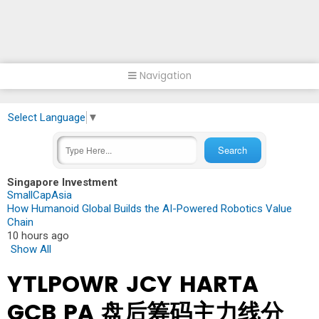
Navigation
Select Language
▼
Singapore Investment
SmallCapAsia
How Humanoid Global Builds the AI-Powered Robotics Value
Chain
10 hours ago
Show All
YTLPOWR JCY HARTA
GCB PA 盘后筹码主力线分