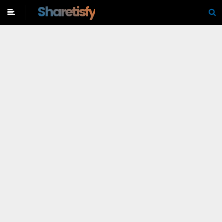
-->
Sharetisfy