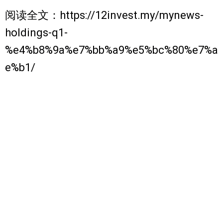
阅读全文：https://12invest.my/mynews-
holdings-q1-
%e4%b8%9a%e7%bb%a9%e5%bc%80%e7%a
e%b1/