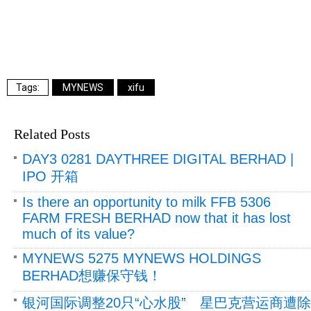
MYNEWS
xifu
Related Posts
DAY3 0281 DAYTHREE DIGITAL BERHAD |
IPO 开箱
Is there an opportunity to milk FFB 5306
FARM FRESH BERHAD now that it has lost
much of its value?
MYNEWS 5275 MYNEWS HOLDINGS
BERHAD想赚保守钱！
银河国际调整20只“心水股” 星巴克营运商遭除