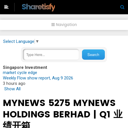
-->
Sharetisfy
Navigation
Select Language
▼
Singapore Investment
market cycle edge
Weekly Flow show report, Aug 9 2026
3 hours ago
Show All
MYNEWS 5275 MYNEWS
HOLDINGS BERHAD | Q1 业
绩开箱