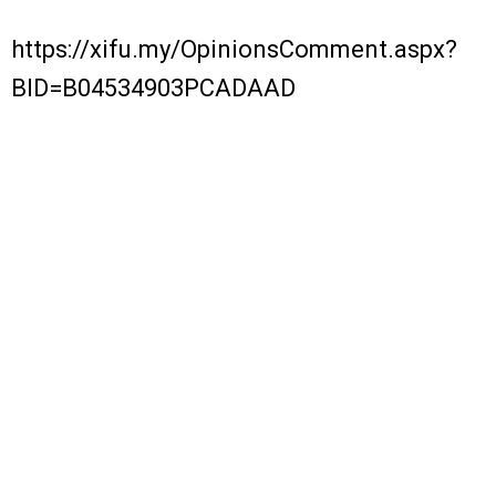
https://xifu.my/OpinionsComment.aspx?
BID=B04534903PCADAAD